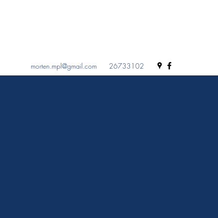
morten.mpl@gmail.com
26733102