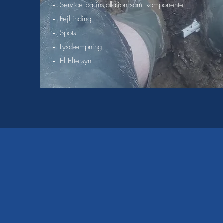
Service på installation samt komponenter
Fejlfinding
Spots
Lysdæmpning
El Eftersyn