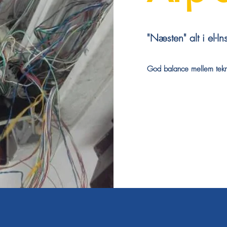
"Næsten" alt i el-Ins
God balance mellem tek