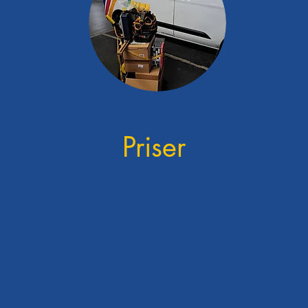
Priser
Ydelser: Ekskl. / Inkl. moms
Montørtime 648,- / 810-
Servicevogn pr. time 88- / 110,-
ndste fakturerings pris inkl. Servicevogn, kvalitetssikring og miljø tillæ
Tillæg pr. time vedmontering af kundens egne materialer 180,- / 225,-
Administration af miljø kvalitetssikring pr. faktura 76,- / 95,-