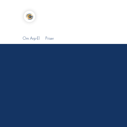
Arp-el
Om Arp-El
Priser